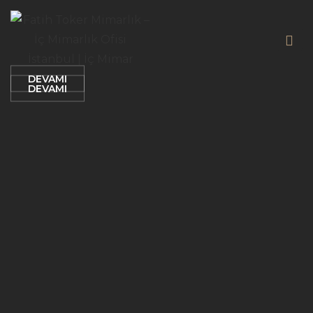
tasarım diliyle buluşturuyor. Projede nötr renk
yakalanarak kullanıcıların beklentilerini ve görsel
paleti – bej, krem, gri ve doğal ahşap tonları – iç
zevklerini karşılayan tasarımlar geliştirildi.
mekanlara sıcaklık ve dinginlik katıyor.
DEVAMI
DEVAMI