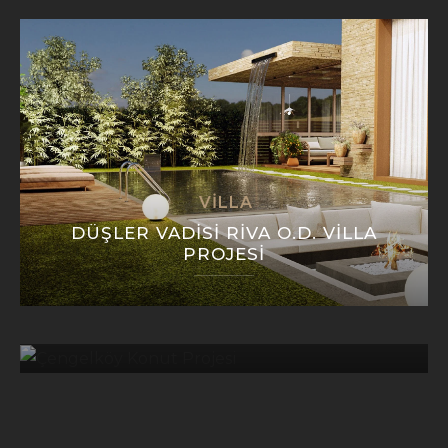
VILLA
DÜŞLER VADISI RIVA O.D. VILLA
PROJESI
KONUT
ÇENGELKÖY KONUT PROJESI