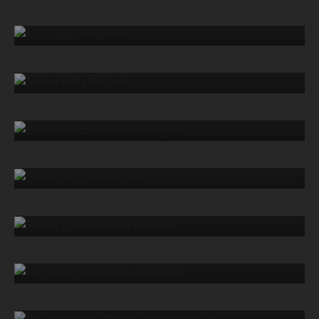
KUŞADASI VILLA PROJESI
VILLA
SILIVRI VILLA PROJESI
KONUT
CADDEBOSTAN KONUT PROJESI
RESTAURANT
SUADIYE CAFE PROJESI
KONUT
TEMA 2 A.B. KONUT PROJESI
KONUT
NIŞANTAŞI R.B. KONUT PROJESI
VILLA
DÜŞLER VADISI RIVA S.T. VILLA
PROJESI