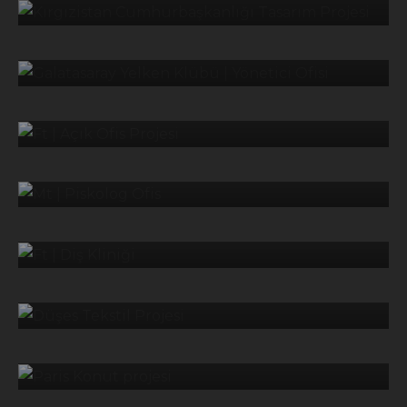
GALATASARAY YELKEN KLÜBÜ |
YÖNETICI OFISI
OFISLER
FT | AÇIK OFIS PROJESI
KLINIK
MT | PISKOLOG OFIS
KLINIK
FT | DIŞ KLINIĞI
OFISLER
DÜŞES TEKSTIL PROJESI
KONUT
PARIS KONUT PROJESI