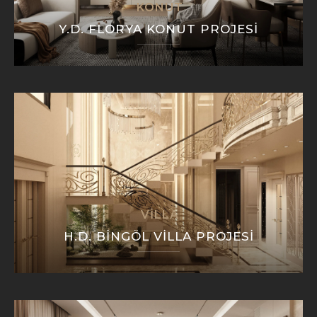
KONUT
Y.D. FLORYA KONUT PROJESI
VILLA
H.D. BINGÖL VILLA PROJESI