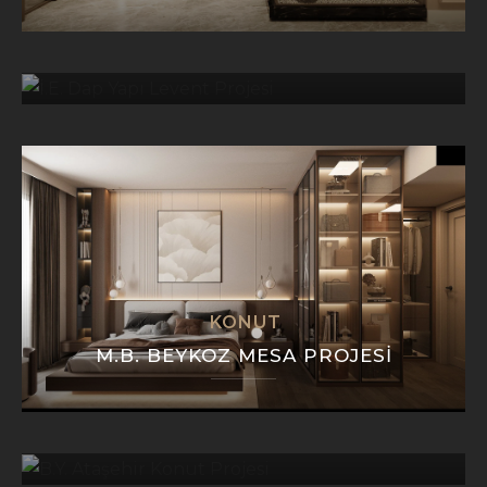
KONUT
İ.E. DAP YAPI LEVENT PROJESI
KONUT
M.B. BEYKOZ MESA PROJESI
KONUT
B.Y. ATAŞEHIR KONUT PROJESI
VILLA